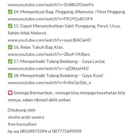
www.youtube.com/watch?v=1H6BGfOxmPo
14. Memperkuat Bag. Pinggang. (Memutar / Flexi Pinggang
www.youtube.com/watch?v=F9GYQsBOIF4
15. Dapat Menyembuhkan Sakit Punggung, Perut, Usus,
Rahim tidak Melorot.
www.youtube.com/watch?v=xyazJB6OaH0
16. Relax Tubuh Bag Atas.
www.youtube.com/watch?v=2Bu4-YARjws
17. Memperbaiki Tulang Belakang – Gaya Lantai.
www.youtube.com/watch?v=-vjZXtasHA0
18. Memperbaiki Tulang Belakang – Gaya Kura².
www.youtube.com/watch?v=FnReGp5bb_o
Semoga Bermanfaat.. semoga bisa menjaga kesehatan kita
semua, salam nikmati akhir pekan
Didukung oleh
sinshe andy savero
free konsultasi
hp wa 08569875094 xl 087775699909