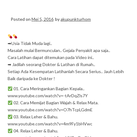
free konsultasi
Posted on
Mei 5, 2016
by
akupunkturhom
➡Usia Tidak Muda lagi..
Masalah mulai Bermunculan.. Gejala Penyakit apa saja..
Cara Latihan dapat ditemukan pada Video ini..
➡ Jadilah seorang Dokter & Latihan di Rumah..
Setiap Ada Kesempatan Latihanlah Secara Serius.. Jauh Lebih
Baik daripada ke Dokter !
01. Cara Meringankan Bagian Kepala..
www.youtube.com/watch?v=-tArDqZls7Y
02. Cara Memijat Bagian Wajah & Relax Mata.
www.youtube.com/watch?v=O7hTcpLGdmE
03. Relax Leher & Bahu.
www.youtube.com/watch?v=4m9Fy1bHVwc
04. Relax Leher & Bahu.