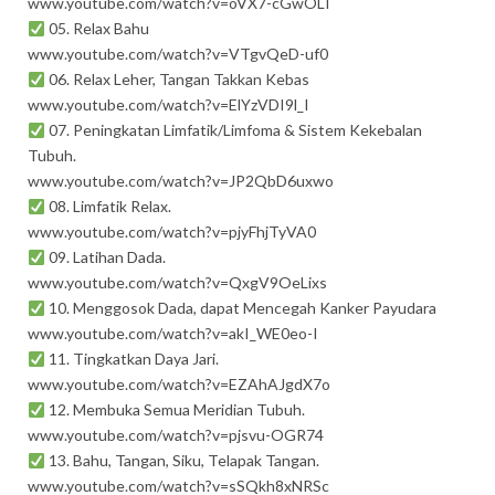
www.youtube.com/watch?v=oVX7-cGwOLI
05. Relax Bahu
www.youtube.com/watch?v=VTgvQeD-uf0
06. Relax Leher, Tangan Takkan Kebas
www.youtube.com/watch?v=ElYzVDI9l_I
07. Peningkatan Limfatik/Limfoma & Sistem Kekebalan
Tubuh.
www.youtube.com/watch?v=JP2QbD6uxwo
08. Limfatik Relax.
www.youtube.com/watch?v=pjyFhjTyVA0
09. Latihan Dada.
www.youtube.com/watch?v=QxgV9OeLixs
10. Menggosok Dada, dapat Mencegah Kanker Payudara
www.youtube.com/watch?v=akI_WE0eo-I
11. Tingkatkan Daya Jari.
www.youtube.com/watch?v=EZAhAJgdX7o
12. Membuka Semua Meridian Tubuh.
www.youtube.com/watch?v=pjsvu-OGR74
13. Bahu, Tangan, Siku, Telapak Tangan.
www.youtube.com/watch?v=sSQkh8xNRSc