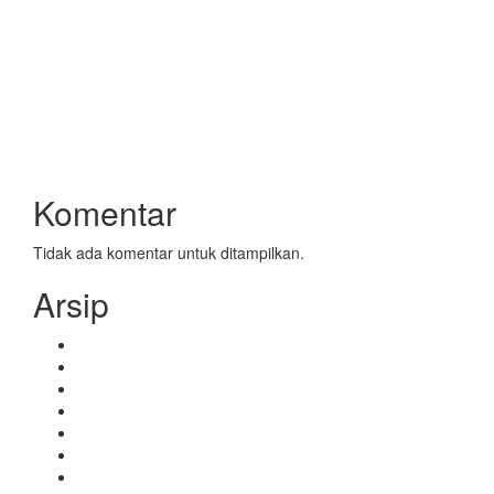
Pengobatan Akupunktur Bells Palsy- Akupunktur
panggilan SINSHE ANDY SAVERO HP WA 0856-
9875094
AKUPUNKTUR BELLS PALSY – SINSHE ANDY
SAVERO AKUPUNKTUR PANGGILAN HP WA 0856-
9875094
JUAL JARUM AKUPUNKTUR DONGBANG HUANQIU
murah- SINSHE ANDY SAVERO HP WA 0856-9875094
Komentar
Tidak ada komentar untuk ditampilkan.
Arsip
November 2016
September 2016
Mei 2016
April 2016
Maret 2016
Februari 2016
Januari 2016