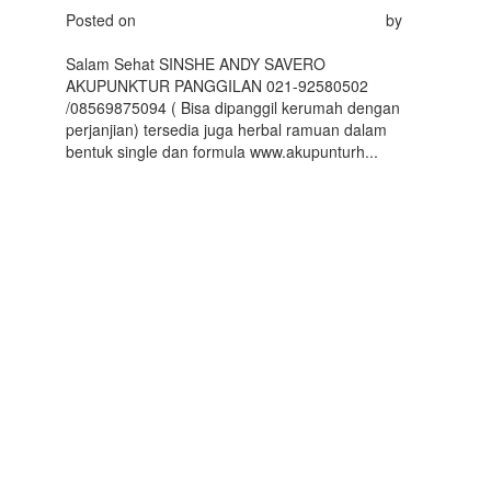
Posted on
Februari 5, 2016
Februari 27, 2016
by
akupunkturhom
Salam Sehat SINSHE ANDY SAVERO
AKUPUNKTUR PANGGILAN 021-92580502
/08569875094 ( Bisa dipanggil kerumah dengan
perjanjian) tersedia juga herbal ramuan dalam
bentuk single dan formula www.akupunturh...
Read
More
KELAS
AKUPUNKTUR
ADVANCED
MANAKA-
AKUPUNKTUR
PANGGILAN ANDY
SAVERO Hp Wa