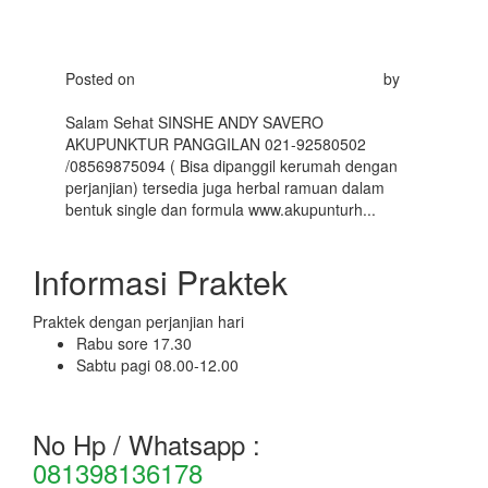
0856-9875094
Posted on
Februari 5, 2016
Februari 27, 2016
by
akupunkturhom
Salam Sehat SINSHE ANDY SAVERO
AKUPUNKTUR PANGGILAN 021-92580502
/08569875094 ( Bisa dipanggil kerumah dengan
perjanjian) tersedia juga herbal ramuan dalam
bentuk single dan formula www.akupunturh...
Read
More
Informasi Praktek
Praktek dengan perjanjian hari
Rabu sore 17.30
Sabtu pagi 08.00-12.00
No Hp / Whatsapp :
081398136178