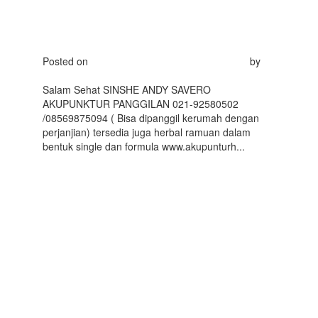
SAVERO HP WA
0856-9875094
Posted on
Februari 6, 2016
Februari 27, 2016
by
akupunkturhom
Salam Sehat SINSHE ANDY SAVERO
AKUPUNKTUR PANGGILAN 021-92580502
/08569875094 ( Bisa dipanggil kerumah dengan
perjanjian) tersedia juga herbal ramuan dalam
bentuk single dan formula www.akupunturh...
Read
More
Strategi Diagnosa
Penyakit
AKUPUNKTUR
PANGGILAN ANDY
SAVERO HP WA