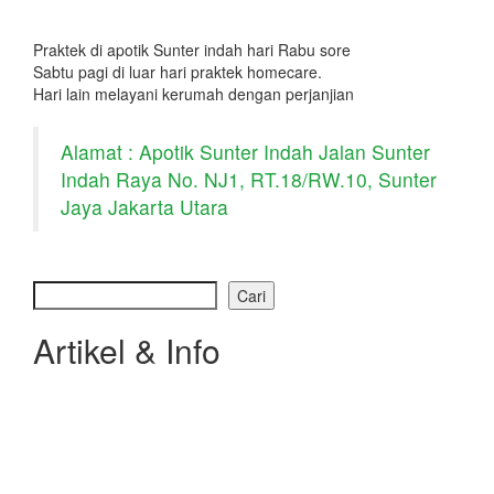
Praktek di apotik Sunter indah hari Rabu sore
Sabtu pagi di luar hari praktek homecare.
Hari lain melayani kerumah dengan perjanjian
Alamat : Apotik Sunter Indah Jalan Sunter
Indah Raya No. NJ1, RT.18/RW.10, Sunter
Jaya Jakarta Utara
Cari
Artikel & Info
Seminar PAKSI ( Persatuan Akupunktur Seluruh
Indonesia) 2016
TERAPI AKUPUNKTUR BELL’S PALSY- SINSHE ANDY
SAVERO AKUPUNKTUR PANGGILAN HP WA 0856-
9875094