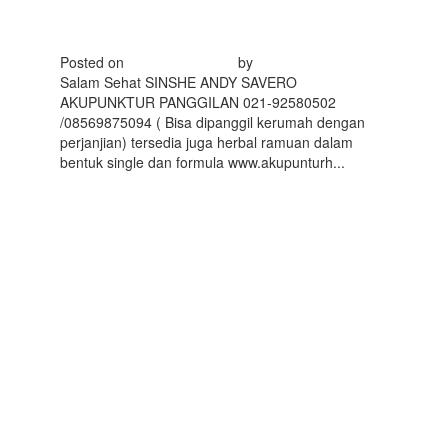
0856-9875094
Posted on
Februari 5, 2016
by
akupunkturhom
Salam Sehat SINSHE ANDY SAVERO
AKUPUNKTUR PANGGILAN 021-92580502
/08569875094 ( Bisa dipanggil kerumah dengan
perjanjian) tersedia juga herbal ramuan dalam
bentuk single dan formula www.akupunturh...
Read
More
MITOS OBAT
STROKE-
AKUPUNKTUR
HOMECARE ANDY
SAVERO HP WA
0856-9875094