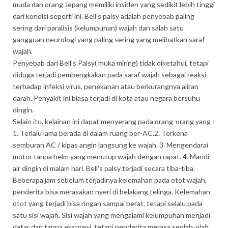
muda dan orang Jepang memiliki insiden yang sedikit lebih tinggi
dari kondisi seperti ini. Bell’s palsy adalah penyebab paling
sering dari paralisis (kelumpuhan) wajah dan salah satu
gangguan neurologi yang paling sering yang melibatkan saraf
wajah.
Penyebab dari Bell’s Palsy( muka miring) tidak diketahui, tetapi
diduga terjadi pembengkakan pada saraf wajah sebagai reaksi
terhadap infeksi virus, penekanan atau berkurangnya aliran
darah. Penyakit ini biasa terjadi di kota atau negara bersuhu
dingin.
Selain itu, kelainan ini dapat menyerang pada orang-orang yang :
1. Terlalu lama berada di dalam ruang ber-AC.2. Terkena
semburan AC / kipas angin langsung ke wajah. 3. Mengendarai
motor tanpa helm yang menutup wajah dengan rapat. 4. Mandi
air dingin di malam hari. Bell’s palsy terjadi secara tiba-tiba.
Beberapa jam sebelum terjadinya kelemahan pada otot wajah,
penderita bisa merasakan nyeri di belakang telinga. Kelemahan
otot yang terjadi bisa ringan sampai berat, tetapi selalu pada
satu sisi wajah. Sisi wajah yang mengalami kelumpuhan menjadi
datar dan tanpa ekspresi, tetapi penderita merasa seolah-olah