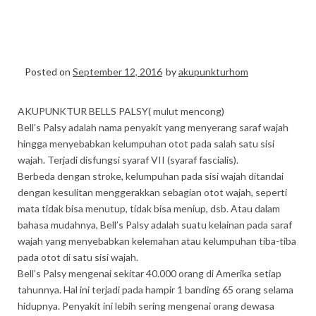
PANGGILAN HP WA
0856-9875094
Posted on
September 12, 2016
by
akupunkturhom
AKUPUNKTUR BELLS PALSY( mulut mencong)
Bell’s Palsy adalah nama penyakit yang menyerang saraf wajah
hingga menyebabkan kelumpuhan otot pada salah satu sisi
wajah. Terjadi disfungsi syaraf VII (syaraf fascialis).
Berbeda dengan stroke, kelumpuhan pada sisi wajah ditandai
dengan kesulitan menggerakkan sebagian otot wajah, seperti
mata tidak bisa menutup, tidak bisa meniup, dsb. Atau dalam
bahasa mudahnya, Bell’s Palsy adalah suatu kelainan pada saraf
wajah yang menyebabkan kelemahan atau kelumpuhan tiba-tiba
pada otot di satu sisi wajah.
Bell’s Palsy mengenai sekitar 40.000 orang di Amerika setiap
tahunnya. Hal ini terjadi pada hampir 1 banding 65 orang selama
hidupnya. Penyakit ini lebih sering mengenai orang dewasa