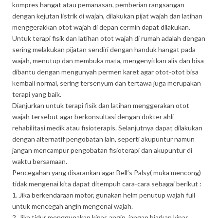
kompres hangat atau pemanasan, pemberian rangsangan
dengan kejutan listrik di wajah, dilakukan pijat wajah dan latihan
menggerakkan otot wajah di depan cermin dapat dilakukan.
Untuk terapi fisik dan latihan otot wajah di rumah adalah dengan
sering melakukan pijatan sendiri dengan handuk hangat pada
wajah, menutup dan membuka mata, mengenyitkan alis dan bisa
dibantu dengan mengunyah permen karet agar otot-otot bisa
kembali normal, sering tersenyum dan tertawa juga merupakan
terapi yang baik.
Dianjurkan untuk terapi fisik dan latihan menggerakan otot
wajah tersebut agar berkonsultasi dengan dokter ahli
rehabilitasi medik atau fisioterapis. Selanjutnya dapat dilakukan
dengan alternatif pengobatan lain, seperti akupuntur namun
jangan mencampur pengobatan fisioterapi dan akupuntur di
waktu bersamaan.
Pencegahan yang disarankan agar Bell’s Palsy( muka mencong)
tidak mengenai kita dapat ditempuh cara-cara sebagai berikut :
1. Jika berkendaraan motor, gunakan helm penutup wajah full
untuk mencegah angin mengenai wajah.
2. Jika tidur menggunakan kipas angin, jangan biarkan kipas