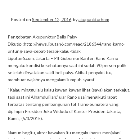
HP WA 0856-9875094
Posted on
September 12, 2016
by
akupunkturhom
Pengobatan Akupunktur Bells Palsy
Dikutip :http://news.liputan6.com/read/2186344/rano-karno-
untung-saya-cepat-terapi-kalau-tidak
Liputan6.com, Jakarta – Plt Gubernur Banten Rano Karno
mengaku kondisi kesehatannya saat ini sudah 90 persen pulih
setelah dinyatakan sakit bell palsy. Akibat penyakit itu,
membuat wajahnya mengalami lumpuh syaraf.‎
“Kalau minggu lalu kalau kawan-kawan lihat (saya) akan terkejut,
tapi saat ini Alhamdulillah,” ujar Rano usai mengikuti rapat
terbatas tentang pembangunan tol Trans-Sumatera yang
dipimpin Presiden Joko Widodo di Kantor Presiden Jakarta,
Kamis, (5/3/2015).
Namun begitu, aktor kawakan itu mengaku harus menjalani