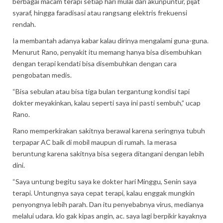
berbagai macam terapi setiap hari mulai dari akunpuntur, pijat
syaraf, hingga faradisasi atau rangsang elektris frekuensi
rendah.‎
Ia membantah adanya kabar kalau dirinya mengalami guna-guna.
Menurut Rano, penyakit itu memang hanya bisa disembuhkan
dengan terapi kendati bisa disembuhkan dengan cara
pengobatan medis.
“Bisa sebulan atau bisa tiga bulan tergantung kondisi tapi
dokter meyakinkan, kalau seperti saya ini pasti sembuh,” ucap
Rano.‎
Rano memperkirakan sakitnya berawal karena seringnya tubuh
terpapar AC baik di mobil maupun di rumah. ‎Ia merasa
beruntung karena sakitnya bisa segera ditangani dengan lebih
dini.‎
“Saya untung begitu saya ke dokter hari Minggu, Senin saya
terapi. Untungnya saya cepat terapi, kalau enggak mungkin
penyongnya lebih parah. ‎Dan itu penyebabnya virus, medianya
melalui udara. klo gak kipas angin, ac. saya lagi berpikir kayaknya