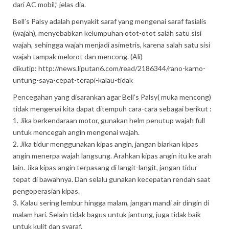
dari AC mobil,” jelas dia. ‎
Bell’s Palsy ‎adalah penyakit saraf yang mengenai saraf fasialis
(wajah), menyebabkan kelumpuhan otot-otot salah satu sisi
wajah, sehingga wajah menjadi asimetris, karena salah satu sisi
wajah tampak melorot dan mencong. (Ali)
dikutip: http://news.liputan6.com/read/2186344/rano-karno-
untung-saya-cepat-terapi-kalau-tidak
Pencegahan yang disarankan agar Bell’s Palsy( muka mencong)
tidak mengenai kita dapat ditempuh cara-cara sebagai berikut :
1. Jika berkendaraan motor, gunakan helm penutup wajah full
untuk mencegah angin mengenai wajah.
2. Jika tidur menggunakan kipas angin, jangan biarkan kipas
angin menerpa wajah langsung. Arahkan kipas angin itu ke arah
lain. Jika kipas angin terpasang di langit-langit, jangan tidur
tepat di bawahnya. Dan selalu gunakan kecepatan rendah saat
pengoperasian kipas.
3. Kalau sering lembur hingga malam, jangan mandi air dingin di
malam hari. Selain tidak bagus untuk jantung, juga tidak baik
untuk kulit dan syaraf.