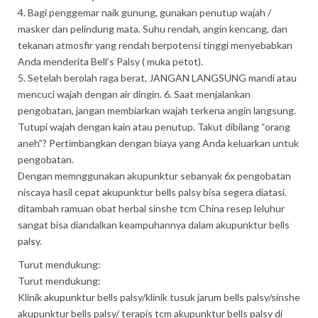
4. Bagi penggemar naik gunung, gunakan penutup wajah /
masker dan pelindung mata. Suhu rendah, angin kencang, dan
tekanan atmosfir yang rendah berpotensi tinggi menyebabkan
Anda menderita Bell’s Palsy ( muka petot).
5. Setelah berolah raga berat, JANGAN LANGSUNG mandi atau
mencuci wajah dengan air dingin. 6. Saat menjalankan
pengobatan, jangan membiarkan wajah terkena angin langsung.
Tutupi wajah dengan kain atau penutup. Takut dibilang “orang
aneh”? Pertimbangkan dengan biaya yang Anda keluarkan untuk
pengobatan.
Dengan memnggunakan akupunktur sebanyak 6x pengobatan
niscaya hasil cepat akupunktur bells palsy bisa segera diatasi.
ditambah ramuan obat herbal sinshe tcm China resep leluhur
sangat bisa diandalkan keampuhannya dalam akupunktur bells
palsy.
Turut mendukung:
Turut mendukung:
Klinik akupunktur bells palsy/klinik tusuk jarum bells palsy/sinshe
akupunktur bells palsy/ terapis tcm akupunktur bells palsy di