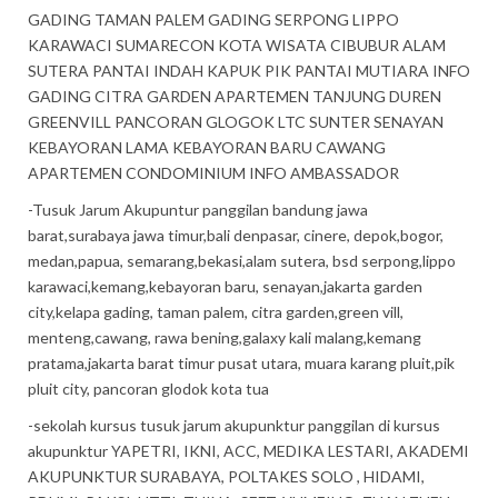
GADING TAMAN PALEM GADING SERPONG LIPPO
KARAWACI SUMARECON KOTA WISATA CIBUBUR ALAM
SUTERA PANTAI INDAH KAPUK PIK PANTAI MUTIARA INFO
GADING CITRA GARDEN APARTEMEN TANJUNG DUREN
GREENVILL PANCORAN GLOGOK LTC SUNTER SENAYAN
KEBAYORAN LAMA KEBAYORAN BARU CAWANG
APARTEMEN CONDOMINIUM INFO AMBASSADOR
-Tusuk Jarum Akupuntur panggilan bandung jawa
barat,surabaya jawa timur,bali denpasar, cinere, depok,bogor,
medan,papua, semarang,bekasi,alam sutera, bsd serpong,lippo
karawaci,kemang,kebayoran baru, senayan,jakarta garden
city,kelapa gading, taman palem, citra garden,green vill,
menteng,cawang, rawa bening,galaxy kali malang,kemang
pratama,jakarta barat timur pusat utara, muara karang pluit,pik
pluit city, pancoran glodok kota tua
-sekolah kursus tusuk jarum akupunktur panggilan di kursus
akupunktur YAPETRI, IKNI, ACC, MEDIKA LESTARI, AKADEMI
AKUPUNKTUR SURABAYA, POLTAKES SOLO , HIDAMI,