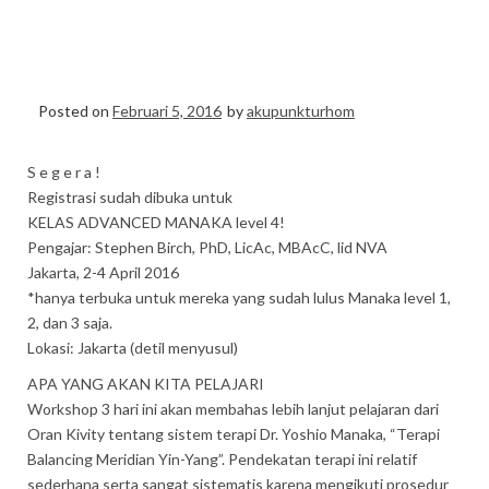
SAVERO Hp Wa 0856-
9875094
Posted on
Februari 5, 2016
by
akupunkturhom
S e g e r a !
Registrasi sudah dibuka untuk
KELAS ADVANCED MANAKA level 4!
Pengajar: Stephen Birch, PhD, LicAc, MBAcC, lid NVA
Jakarta, 2-4 April 2016
*hanya terbuka untuk mereka yang sudah lulus Manaka level 1,
2, dan 3 saja.
Lokasi: Jakarta (detil menyusul)
APA YANG AKAN KITA PELAJARI
Workshop 3 hari ini akan membahas lebih lanjut pelajaran dari
Oran Kivity tentang sistem terapi Dr. Yoshio Manaka, “Terapi
Balancing Meridian Yin-Yang”. Pendekatan terapi ini relatif
sederhana serta sangat sistematis karena mengikuti prosedur