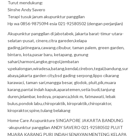
Turut mendukung:
Sinshe Andy Savero
Terapi tusuk jarum akupunktur panggilan
Hp wa 0856-9875094 esia 021-92580502 (dengan perjanjian)
Akupunktur panggilan di jabotabek, jakarta barat-timur-utara-
selatan-pusat, cinere,citra gareden,kelapa
gading,jatinegara,cawang,cibubur, taman palem, green garden,
bintaro, kota,pasar baru, ketapang, gunung
sahari,harmoni,angke,grogol,jembatan
v,pekalongan,wiradesa,batang,kendal,cirebon,tegal,bandung,sur
abaya,jakarta garden city,bsd gading serpong,lippo cikarang
karawaci, taman sari,mangga besar, glodok, pluit,pik,muara
karang,pantai indah kapuk,aparatemen,setia budi,tanjung
duren,jelambar, kedoya, prapanca,blok m, fatmawati, lebak
bulus,pondok labu,chiropraktik, kiropraktik,chiropraktor,
kiropraktor,spine,tulang belakang
Home Care Acupunkture SINGAPORE JAKARTA BANDUNG
-akupunktur panggilan ANDY SAVERO 021-92580502 PLUIT
MUARA KARANG PURI INDAH SENAYAN MENTENG KELAPA