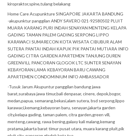
kiropraktor,spine,tulang belakang
Home Care Acupunkture SINGAPORE JAKARTA BANDUNG
-akupunktur panggilan ANDY SAVERO 021-92580502 PLUIT
MUARA KARANG PURI INDAH SENAYAN MENTENG KELAPA
GADING TAMAN PALEM GADING SERPONG LIPPO
KARAWACI SUMARECON KOTA WISATA CIBUBUR ALAM
SUTERA PANTAI INDAH KAPUK PIK PANTAI MUTIARA INFO
GADING CITRA GARDEN APARTEMEN TANJUNG DUREN
GREENVILL PANCORAN GLOGOK LTC SUNTER SENAYAN
KEBAYORAN LAMA KEBAYORAN BARU CAWANG
APARTEMEN CONDOMINIUM INFO AMBASSADOR
-Tusuk Jarum Akupuntur panggilan bandung jawa
barat,surabaya jawa timur,bali denpasar, cinere, depok,bogor,
medan,papua, semarang,bekasi,alam sutera, bsd serpong,lippo
karawaci,kemang,kebayoran baru, senayan,jakarta garden
city,kelapa gading, taman palem, citra garden,green vill,
menteng,cawang, rawa bening,galaxy kali malang,kemang
pratama,jakarta barat timur pusat utara, muara karang pluit,pik
pluit city, pancoran glodok kota tua