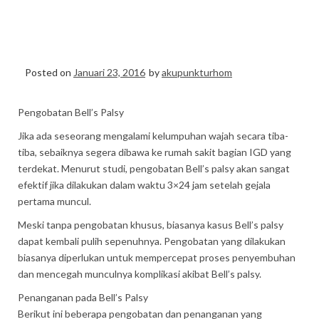
9875094 esia 021-
92580502
Posted on
Januari 23, 2016
by
akupunkturhom
Pengobatan Bell’s Palsy
Jika ada seseorang mengalami kelumpuhan wajah secara tiba-
tiba, sebaiknya segera dibawa ke rumah sakit bagian IGD yang
terdekat. Menurut studi, pengobatan Bell’s palsy akan sangat
efektif jika dilakukan dalam waktu 3×24 jam setelah gejala
pertama muncul.
Meski tanpa pengobatan khusus, biasanya kasus Bell’s palsy
dapat kembali pulih sepenuhnya. Pengobatan yang dilakukan
biasanya diperlukan untuk mempercepat proses penyembuhan
dan mencegah munculnya komplikasi akibat Bell’s palsy.
Penanganan pada Bell’s Palsy
Berikut ini beberapa pengobatan dan penanganan yang