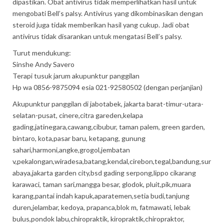
dipastikan. Obat antivirus tidak memperlihatkan hasil untuk
mengobati Bell’s palsy. Antivirus yang dikombinasikan dengan
steroid juga tidak memberikan hasil yang cukup. Jadi obat
antivirus tidak disarankan untuk mengatasi Bell’s palsy.
Turut mendukung:
Sinshe Andy Savero
Terapi tusuk jarum akupunktur panggilan
Hp wa 0856-9875094 esia 021-92580502 (dengan perjanjian)
Akupunktur panggilan di jabotabek, jakarta barat-timur-utara-
selatan-pusat, cinere,citra gareden,kelapa
gading,jatinegara,cawang,cibubur, taman palem, green garden,
bintaro, kota,pasar baru, ketapang, gunung
sahari,harmoni,angke,grogol,jembatan
v,pekalongan,wiradesa,batang,kendal,cirebon,tegal,bandung,sur
abaya,jakarta garden city,bsd gading serpong,lippo cikarang
karawaci, taman sari,mangga besar, glodok, pluit,pik,muara
karang,pantai indah kapuk,aparatemen,setia budi,tanjung
duren,jelambar, kedoya, prapanca,blok m, fatmawati, lebak
bulus,pondok labu,chiropraktik, kiropraktik,chiropraktor,