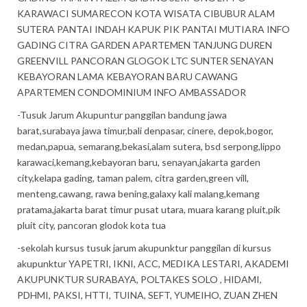
KARAWACI SUMARECON KOTA WISATA CIBUBUR ALAM
SUTERA PANTAI INDAH KAPUK PIK PANTAI MUTIARA INFO
GADING CITRA GARDEN APARTEMEN TANJUNG DUREN
GREENVILL PANCORAN GLOGOK LTC SUNTER SENAYAN
KEBAYORAN LAMA KEBAYORAN BARU CAWANG
APARTEMEN CONDOMINIUM INFO AMBASSADOR
-Tusuk Jarum Akupuntur panggilan bandung jawa
barat,surabaya jawa timur,bali denpasar, cinere, depok,bogor,
medan,papua, semarang,bekasi,alam sutera, bsd serpong,lippo
karawaci,kemang,kebayoran baru, senayan,jakarta garden
city,kelapa gading, taman palem, citra garden,green vill,
menteng,cawang, rawa bening,galaxy kali malang,kemang
pratama,jakarta barat timur pusat utara, muara karang pluit,pik
pluit city, pancoran glodok kota tua
-sekolah kursus tusuk jarum akupunktur panggilan di kursus
akupunktur YAPETRI, IKNI, ACC, MEDIKA LESTARI, AKADEMI
AKUPUNKTUR SURABAYA, POLTAKES SOLO , HIDAMI,
PDHMI, PAKSI, HTTI, TUINA, SEFT, YUMEIHO, ZUAN ZHEN