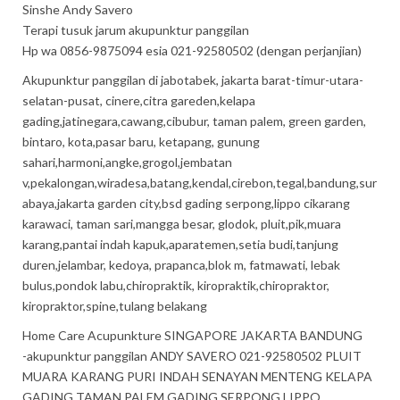
Sinshe Andy Savero
Terapi tusuk jarum akupunktur panggilan
Hp wa 0856-9875094 esia 021-92580502 (dengan perjanjian)
Akupunktur panggilan di jabotabek, jakarta barat-timur-utara-
selatan-pusat, cinere,citra gareden,kelapa
gading,jatinegara,cawang,cibubur, taman palem, green garden,
bintaro, kota,pasar baru, ketapang, gunung
sahari,harmoni,angke,grogol,jembatan
v,pekalongan,wiradesa,batang,kendal,cirebon,tegal,bandung,sur
abaya,jakarta garden city,bsd gading serpong,lippo cikarang
karawaci, taman sari,mangga besar, glodok, pluit,pik,muara
karang,pantai indah kapuk,aparatemen,setia budi,tanjung
duren,jelambar, kedoya, prapanca,blok m, fatmawati, lebak
bulus,pondok labu,chiropraktik, kiropraktik,chiropraktor,
kiropraktor,spine,tulang belakang
Home Care Acupunkture SINGAPORE JAKARTA BANDUNG
-akupunktur panggilan ANDY SAVERO 021-92580502 PLUIT
MUARA KARANG PURI INDAH SENAYAN MENTENG KELAPA
GADING TAMAN PALEM GADING SERPONG LIPPO