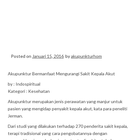
PANGGILAN ANDY
SAVERO HP WA 0856-
9875094 esia 021-
92580502
Posted on
Januari 15, 2016
by
akupunkturhom
Akupunktur Bermanfaat Mengurangi Sakit Kepala Akut
by : Indospiritual
Kategori : Kesehatan
Akupunktur merupakan jenis perawatan yang manjur untuk
pasien yang mengidap penyakit kepala akut, kata para peneliti
Jerman.
Dari studi yang dilakukan terhadap 270 penderita sakit kepala,
terapi tradisional yang cara pengobatannya dengan