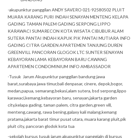
-akupunktur panggilan ANDY SAVERO 021-92580502 PLUIT
MUARA KARANG PURI INDAH SENAYAN MENTENG KELAPA
GADING TAMAN PALEM GADING SERPONG LIPPO
KARAWACI SUMARECON KOTA WISATA CIBUBUR ALAM
SUTERA PANTAI INDAH KAPUK PIK PANTAI MUTIARA INFO
GADING CITRA GARDEN APARTEMEN TANJUNG DUREN
GREENVILL PANCORAN GLOGOK LTC SUNTER SENAYAN
KEBAYORAN LAMA KEBAYORAN BARU CAWANG
APARTEMEN CONDOMINIUM INFO AMBASSADOR
-Tusuk Jarum Akupunktur panggilan bandung jawa
barat,surabaya jawa timur,bali denpasar, cinere, depok,bogor,
medan,papua, semarang,bekasi,alam sutera, bsd serpong,lippo
karawaci,kemang,kebayoran baru, senayan,jakarta garden
city,kelapa gading, taman palem, citra garden,green vill,
menteng,cawang, rawa bening,galaxy kali malang,kemang
pratama,jakarta barat timur pusat utara, muara karang pluit,pik
pluit city, pancoran glodok kota tua
-sekolah kursus tusuk jarum akupunktur panggialn di kursus